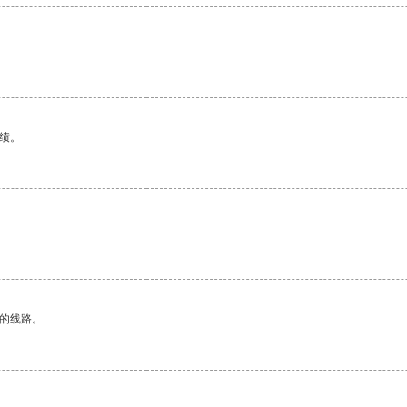
绩。
区的线路。