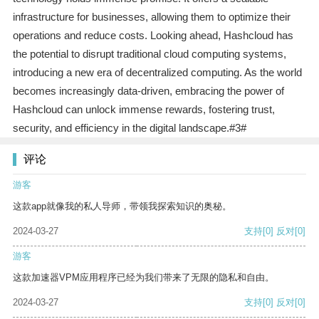
infrastructure for businesses, allowing them to optimize their
operations and reduce costs. Looking ahead, Hashcloud has
the potential to disrupt traditional cloud computing systems,
introducing a new era of decentralized computing. As the world
becomes increasingly data-driven, embracing the power of
Hashcloud can unlock immense rewards, fostering trust,
security, and efficiency in the digital landscape.#3#
评论
游客
这款app就像我的私人导师，带领我探索知识的奥秘。
2024-03-27
支持
[0]
反对
[0]
游客
这款加速器VPM应用程序已经为我们带来了无限的隐私和自由。
2024-03-27
支持
[0]
反对
[0]