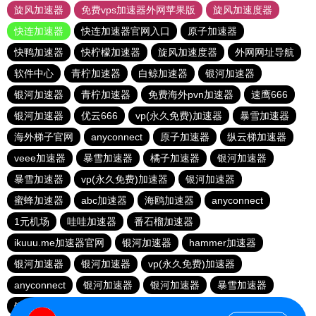
旋风加速器
免费vps加速器外网苹果版
旋风加速度器
快连加速器
快连加速器官网入口
原子加速器
快鸭加速器
快柠檬加速器
旋风加速度器
外网网址导航
软件中心
青柠加速器
白鲸加速器
银河加速器
银河加速器
青柠加速器
免费海外pvn加速器
速鹰666
银河加速器
优云666
vp(永久免费)加速器
暴雪加速器
海外梯子官网
anyconnect
原子加速器
纵云梯加速器
veee加速器
暴雪加速器
橘子加速器
银河加速器
暴雪加速器
vp(永久免费)加速器
银河加速器
蜜蜂加速器
abc加速器
海鸥加速器
anyconnect
1元机场
哇哇加速器
番石榴加速器
ikuuu.me加速器官网
银河加速器
hammer加速器
银河加速器
银河加速器
vp(永久免费)加速器
anyconnect
银河加速器
银河加速器
暴雪加速器
银河加速器
银河加速器