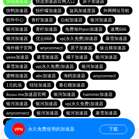
快连加速器
快连加速器官网入口
原子加速器
快鸭加速器
快柠檬加速器
旋风加速度器
外网网址导航
软件中心
青柠加速器
白鲸加速器
银河加速器
银河加速器
青柠加速器
免费海外pvn加速器
速鹰666
银河加速器
优云666
vp(永久免费)加速器
暴雪加速器
海外梯子官网
anyconnect
原子加速器
纵云梯加速器
veee加速器
暴雪加速器
橘子加速器
银河加速器
暴雪加速器
vp(永久免费)加速器
银河加速器
蜜蜂加速器
abc加速器
海鸥加速器
anyconnect
1元机场
哇哇加速器
番石榴加速器
ikuuu.me加速器官网
银河加速器
hammer加速器
银河加速器
银河加速器
vp(永久免费)加速器
anyconnect
银河加速器
银河加速器
暴雪加速器
银河加速器
银河加速器
永久免费使用的加速器
下载