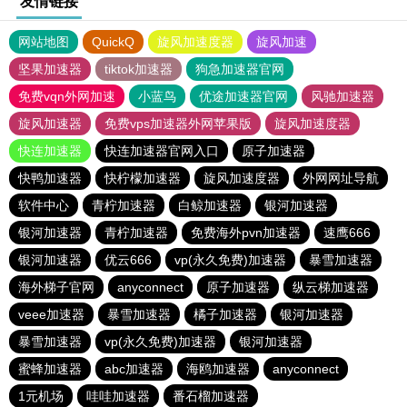
友情链接
网站地图
QuickQ
旋风加速度器
旋风加速
坚果加速器
tiktok加速器
狗急加速器官网
免费vqn外网加速
小蓝鸟
优途加速器官网
风驰加速器
旋风加速器
免费vps加速器外网苹果版
旋风加速度器
快连加速器
快连加速器官网入口
原子加速器
快鸭加速器
快柠檬加速器
旋风加速度器
外网网址导航
软件中心
青柠加速器
白鲸加速器
银河加速器
银河加速器
青柠加速器
免费海外pvn加速器
速鹰666
银河加速器
优云666
vp(永久免费)加速器
暴雪加速器
海外梯子官网
anyconnect
原子加速器
纵云梯加速器
veee加速器
暴雪加速器
橘子加速器
银河加速器
暴雪加速器
vp(永久免费)加速器
银河加速器
蜜蜂加速器
abc加速器
海鸥加速器
anyconnect
1元机场
哇哇加速器
番石榴加速器