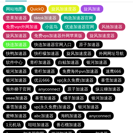
网站地图
QuickQ
旋风加速度器
旋风加速
坚果加速器
tiktok加速器
狗急加速器官网
免费vqn外网加速
小蓝鸟
优途加速器官网
风驰加速器
旋风加速器
免费vps加速器外网苹果版
旋风加速度器
快连加速器
快连加速器官网入口
原子加速器
快鸭加速器
快柠檬加速器
旋风加速度器
外网网址导航
软件中心
青柠加速器
白鲸加速器
银河加速器
银河加速器
青柠加速器
免费海外pvn加速器
速鹰666
银河加速器
优云666
vp(永久免费)加速器
暴雪加速器
海外梯子官网
anyconnect
原子加速器
纵云梯加速器
veee加速器
暴雪加速器
橘子加速器
银河加速器
暴雪加速器
vp(永久免费)加速器
银河加速器
蜜蜂加速器
abc加速器
海鸥加速器
anyconnect
1元机场
哇哇加速器
番石榴加速器