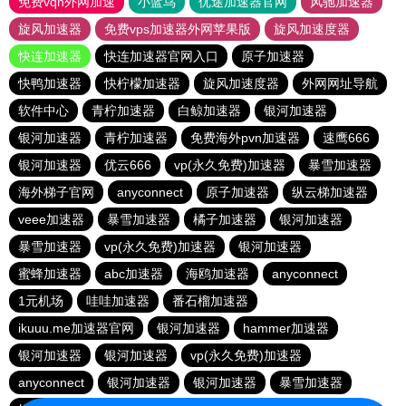
免费vqn外网加速
小蓝鸟
优途加速器官网
风驰加速器
旋风加速器
免费vps加速器外网苹果版
旋风加速度器
快连加速器
快连加速器官网入口
原子加速器
快鸭加速器
快柠檬加速器
旋风加速度器
外网网址导航
软件中心
青柠加速器
白鲸加速器
银河加速器
银河加速器
青柠加速器
免费海外pvn加速器
速鹰666
银河加速器
优云666
vp(永久免费)加速器
暴雪加速器
海外梯子官网
anyconnect
原子加速器
纵云梯加速器
veee加速器
暴雪加速器
橘子加速器
银河加速器
暴雪加速器
vp(永久免费)加速器
银河加速器
蜜蜂加速器
abc加速器
海鸥加速器
anyconnect
1元机场
哇哇加速器
番石榴加速器
ikuuu.me加速器官网
银河加速器
hammer加速器
银河加速器
银河加速器
vp(永久免费)加速器
anyconnect
银河加速器
银河加速器
暴雪加速器