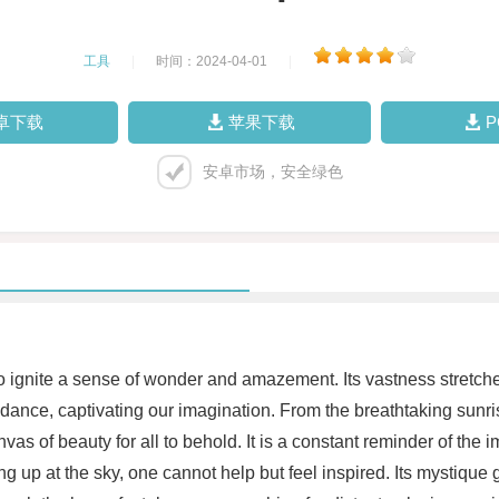
工具
|
时间：2024-04-01
|
卓下载
苹果下载
安卓市场，安全绿色
 ignite a sense of wonder and amazement. Its vastness stretches
dance, captivating our imagination. From the breathtaking sunrise
nvas of beauty for all to behold. It is a constant reminder of th
g up at the sky, one cannot help but feel inspired. Its mystique 