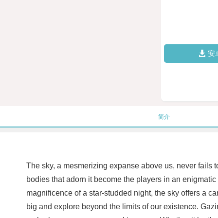
安
简介
The sky, a mesmerizing expanse above us, never fails to
bodies that adorn it become the players in an enigmatic 
magnificence of a star-studded night, the sky offers a ca
big and explore beyond the limits of our existence. Gazin