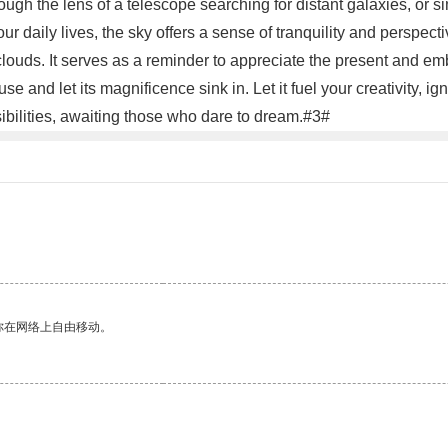
ugh the lens of a telescope searching for distant galaxies, or s
ur daily lives, the sky offers a sense of tranquility and perspect
 clouds. It serves as a reminder to appreciate the present and e
e and let its magnificence sink in. Let it fuel your creativity, i
ssibilities, awaiting those who dare to dream.#3#
你在网络上自由移动。