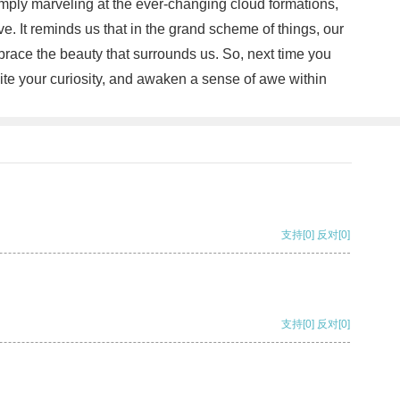
imply marveling at the ever-changing cloud formations,
ive. It reminds us that in the grand scheme of things, our
mbrace the beauty that surrounds us. So, next time you
gnite your curiosity, and awaken a sense of awe within
支持
[0]
反对
[0]
支持
[0]
反对
[0]