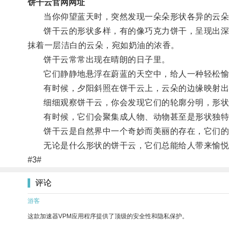
饼干云官网网址
当你仰望蓝天时，突然发现一朵朵形状各异的云朵
饼干云的形状多样，有的像巧克力饼干，呈现出深色
抹着一层洁白的云朵，宛如奶油的浓香。
饼干云常常出现在晴朗的日子里。
它们静静地悬浮在蔚蓝的天空中，给人一种轻松愉
有时候，夕阳斜照在饼干云上，云朵的边缘映射出
细细观察饼干云，你会发现它们的轮廓分明，形状
有时候，它们会聚集成人物、动物甚至是形状独特
饼干云是自然界中一个奇妙而美丽的存在，它们的形
无论是什么形状的饼干云，它们总能给人带来愉悦
#3#
评论
游客
这款加速器VPM应用程序提供了顶级的安全性和隐私保护。