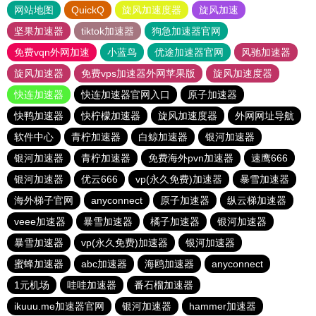
网站地图
QuickQ
旋风加速度器
旋风加速
坚果加速器
tiktok加速器
狗急加速器官网
免费vqn外网加速
小蓝鸟
优途加速器官网
风驰加速器
旋风加速器
免费vps加速器外网苹果版
旋风加速度器
快连加速器
快连加速器官网入口
原子加速器
快鸭加速器
快柠檬加速器
旋风加速度器
外网网址导航
软件中心
青柠加速器
白鲸加速器
银河加速器
银河加速器
青柠加速器
免费海外pvn加速器
速鹰666
银河加速器
优云666
vp(永久免费)加速器
暴雪加速器
海外梯子官网
anyconnect
原子加速器
纵云梯加速器
veee加速器
暴雪加速器
橘子加速器
银河加速器
暴雪加速器
vp(永久免费)加速器
银河加速器
蜜蜂加速器
abc加速器
海鸥加速器
anyconnect
1元机场
哇哇加速器
番石榴加速器
ikuuu.me加速器官网
银河加速器
hammer加速器