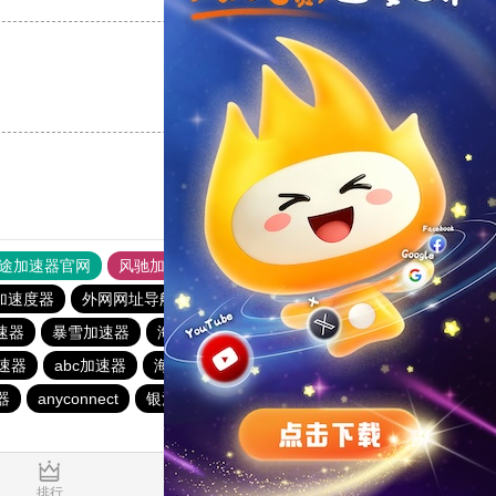
支持
[0]
反对
[0]
途加速器官网
风驰加速器
旋风加速器
加速度器
外网网址导航
软件中心
青柠加速器
速器
暴雪加速器
海外梯子官网
anyconnect
原子加速器
速器
abc加速器
海鸥加速器
anyconnect
1元机场
器
anyconnect
银河加速器
银河加速器
暴雪加速器
0.039595s
排行
推荐