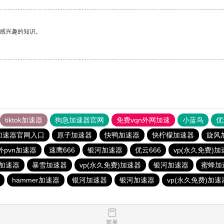
己感兴趣的知识。
tiktok加速器
狗急加速器官网
免费vqn外网加速
小蓝鸟
优
加速器官网入口
原子加速器
快鸭加速器
快柠檬加速器
旋风
外pvn加速器
速鹰666
银河加速器
优云666
vp(永久免费)加
加速器
暴雪加速器
vp(永久免费)加速器
银河加速器
蜜蜂加
hammer加速器
银河加速器
银河加速器
vp(永久免费)加速
苹果