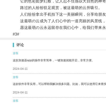
它的色彩如梦幻般，让人忍不住感叹大自然的神奇
路过的人纷纷驻足观赏，被这最萌的云所吸引。
人们纷纷拿出手机拍下这一美丽瞬间，分享给朋友
这最萌の云成为了人们心中的一道亮丽的风景线，
愿这最萌の云永远留存在我们心中，给我们带来永
#3#
评论
游客
这款加速器app的操作非常简单，一键加速就能开启，非常方便。
2024-04-11
游客
这款软件非常实用，可以帮助我解决很多问题。比如，我可以使用它来查
2024-04-11
游客