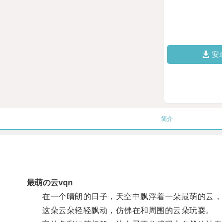
安
简介
最萌の云vqn
在一个晴朗的日子，天空中飘浮着一朵最萌的云，它
这朵云朵轻轻飘动，仿佛在和周围的云朵玩耍。