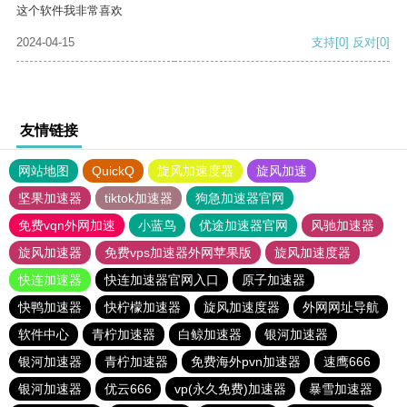
这个软件我非常喜欢
2024-04-15
支持
[0]
反对
[0]
友情链接
网站地图
QuickQ
旋风加速度器
旋风加速
坚果加速器
tiktok加速器
狗急加速器官网
免费vqn外网加速
小蓝鸟
优途加速器官网
风驰加速器
旋风加速器
免费vps加速器外网苹果版
旋风加速度器
快连加速器
快连加速器官网入口
原子加速器
快鸭加速器
快柠檬加速器
旋风加速度器
外网网址导航
软件中心
青柠加速器
白鲸加速器
银河加速器
银河加速器
青柠加速器
免费海外pvn加速器
速鹰666
银河加速器
优云666
vp(永久免费)加速器
暴雪加速器