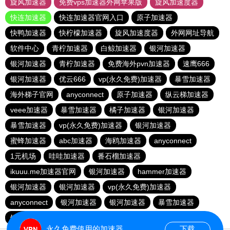
旋风加速器
免费vps加速器外网苹果版
旋风加速度器
快连加速器
快连加速器官网入口
原子加速器
快鸭加速器
快柠檬加速器
旋风加速度器
外网网址导航
软件中心
青柠加速器
白鲸加速器
银河加速器
银河加速器
青柠加速器
免费海外pvn加速器
速鹰666
银河加速器
优云666
vp(永久免费)加速器
暴雪加速器
海外梯子官网
anyconnect
原子加速器
纵云梯加速器
veee加速器
暴雪加速器
橘子加速器
银河加速器
暴雪加速器
vp(永久免费)加速器
银河加速器
蜜蜂加速器
abc加速器
海鸥加速器
anyconnect
1元机场
哇哇加速器
番石榴加速器
ikuuu.me加速器官网
银河加速器
hammer加速器
银河加速器
银河加速器
vp(永久免费)加速器
anyconnect
银河加速器
银河加速器
暴雪加速器
银河加速器
银河加速器
永久免费使用的加速器
下载