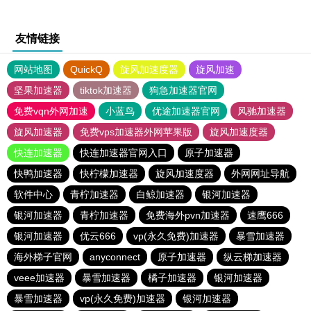
友情链接
网站地图
QuickQ
旋风加速度器
旋风加速
坚果加速器
tiktok加速器
狗急加速器官网
免费vqn外网加速
小蓝鸟
优途加速器官网
风驰加速器
旋风加速器
免费vps加速器外网苹果版
旋风加速度器
快连加速器
快连加速器官网入口
原子加速器
快鸭加速器
快柠檬加速器
旋风加速度器
外网网址导航
软件中心
青柠加速器
白鲸加速器
银河加速器
银河加速器
青柠加速器
免费海外pvn加速器
速鹰666
银河加速器
优云666
vp(永久免费)加速器
暴雪加速器
海外梯子官网
anyconnect
原子加速器
纵云梯加速器
veee加速器
暴雪加速器
橘子加速器
银河加速器
暴雪加速器
vp(永久免费)加速器
银河加速器