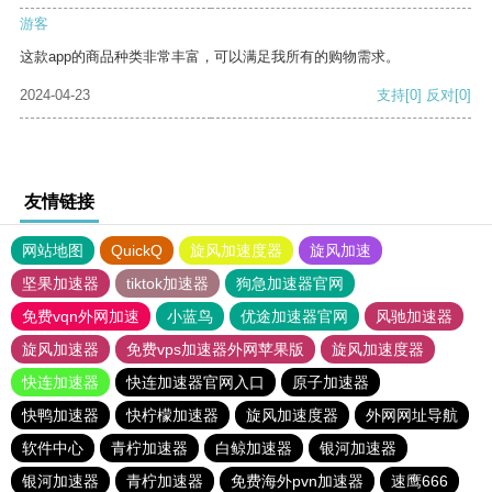
游客
这款app的商品种类非常丰富，可以满足我所有的购物需求。
2024-04-23
支持
[0]
反对
[0]
友情链接
网站地图
QuickQ
旋风加速度器
旋风加速
坚果加速器
tiktok加速器
狗急加速器官网
免费vqn外网加速
小蓝鸟
优途加速器官网
风驰加速器
旋风加速器
免费vps加速器外网苹果版
旋风加速度器
快连加速器
快连加速器官网入口
原子加速器
快鸭加速器
快柠檬加速器
旋风加速度器
外网网址导航
软件中心
青柠加速器
白鲸加速器
银河加速器
银河加速器
青柠加速器
免费海外pvn加速器
速鹰666