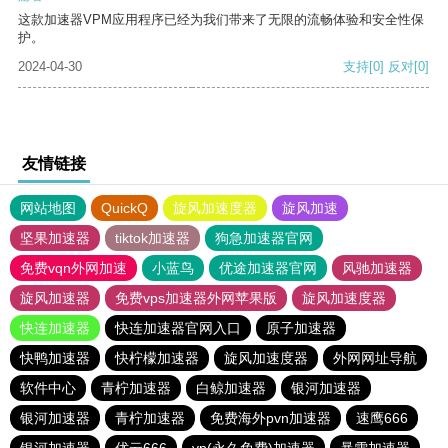
这款加速器VPM应用程序已经为我们带来了无限的流畅体验和安全性保
护。
2024-04-30
支持
[0]
反对
[0]
友情链接
网站地图
QuickQ
旋风加速度器
旋风加速
坚果加速器
tiktok加速器
狗急加速器官网
免费vqn外网加速
小蓝鸟
优途加速器官网
风驰加速器
旋风加速器
免费vps加速器外网苹果版
旋风加速度器
快连加速器
快连加速器官网入口
原子加速器
快鸭加速器
快柠檬加速器
旋风加速度器
外网网址导航
软件中心
青柠加速器
白鲸加速器
银河加速器
银河加速器
青柠加速器
免费海外pvn加速器
速鹰666