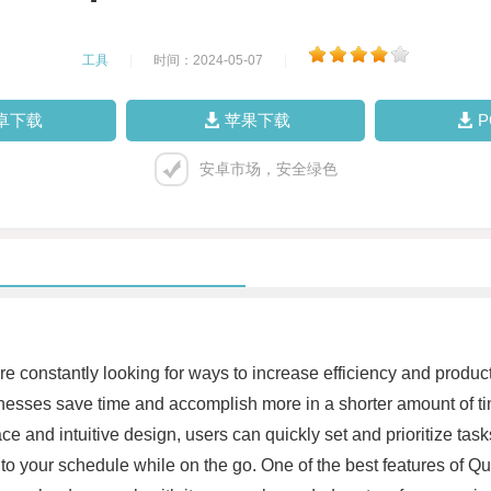
工具
|
时间：2024-05-07
|
卓下载
苹果下载
安卓市场，安全绿色
are constantly looking for ways to increase efficiency and produc
nesses save time and accomplish more in a shorter amount of ti
rface and intuitive design, users can quickly set and prioritize 
o your schedule while on the go. One of the best features of Qui