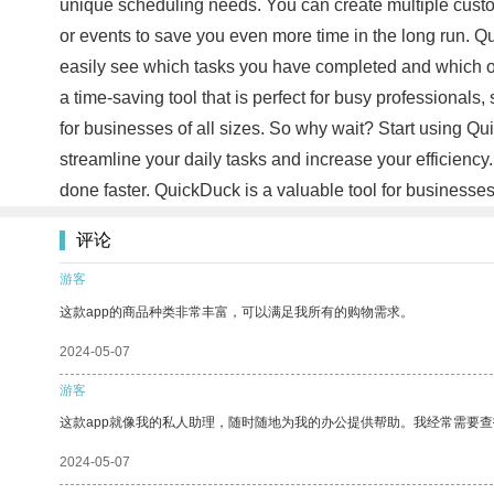
unique scheduling needs. You can create multiple custo
or events to save you even more time in the long run. Qu
easily see which tasks you have completed and which one
a time-saving tool that is perfect for busy professionals
for businesses of all sizes. So why wait? Start using Q
streamline your daily tasks and increase your efficiency
done faster. QuickDuck is a valuable tool for businesses,
评论
游客
这款app的商品种类非常丰富，可以满足我所有的购物需求。
2024-05-07
游客
这款app就像我的私人助理，随时随地为我的办公提供帮助。我经常需要查
2024-05-07