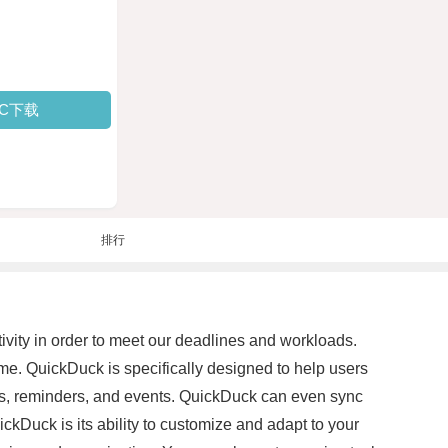
PC下载
排行
tivity in order to meet our deadlines and workloads.
me. QuickDuck is specifically designed to help users
tasks, reminders, and events. QuickDuck can even sync
ckDuck is its ability to customize and adapt to your