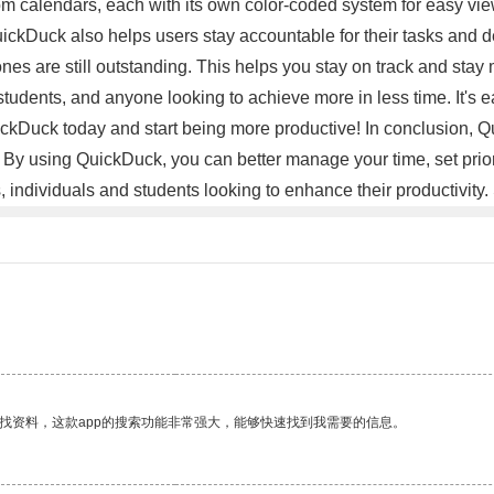
m calendars, each with its own color-coded system for easy view
ickDuck also helps users stay accountable for their tasks and dea
s are still outstanding. This helps you stay on track and stay 
, students, and anyone looking to achieve more in less time. It's
uickDuck today and start being more productive! In conclusion, 
. By using QuickDuck, you can better manage your time, set prior
 individuals and students looking to enhance their productivity. S
找资料，这款app的搜索功能非常强大，能够快速找到我需要的信息。