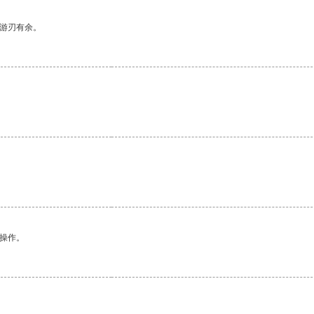
中游刃有余。
悉操作。