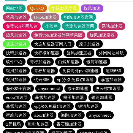
网站地图
QuickQ
旋风加速度器
旋风加速
坚果加速器
tiktok加速器
狗急加速器官网
免费vqn外网加速
小蓝鸟
优途加速器官网
风驰加速器
旋风加速器
免费vps加速器外网苹果版
旋风加速度器
快连加速器
快连加速器官网入口
原子加速器
快鸭加速器
快柠檬加速器
旋风加速度器
外网网址导航
软件中心
青柠加速器
白鲸加速器
银河加速器
银河加速器
青柠加速器
免费海外pvn加速器
速鹰666
银河加速器
优云666
vp(永久免费)加速器
暴雪加速器
海外梯子官网
anyconnect
原子加速器
纵云梯加速器
veee加速器
暴雪加速器
橘子加速器
银河加速器
暴雪加速器
vp(永久免费)加速器
银河加速器
蜜蜂加速器
abc加速器
海鸥加速器
anyconnect
1元机场
哇哇加速器
番石榴加速器