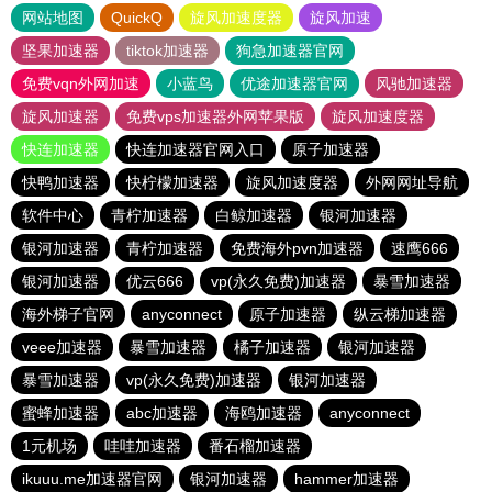
网站地图
QuickQ
旋风加速度器
旋风加速
坚果加速器
tiktok加速器
狗急加速器官网
免费vqn外网加速
小蓝鸟
优途加速器官网
风驰加速器
旋风加速器
免费vps加速器外网苹果版
旋风加速度器
快连加速器
快连加速器官网入口
原子加速器
快鸭加速器
快柠檬加速器
旋风加速度器
外网网址导航
软件中心
青柠加速器
白鲸加速器
银河加速器
银河加速器
青柠加速器
免费海外pvn加速器
速鹰666
银河加速器
优云666
vp(永久免费)加速器
暴雪加速器
海外梯子官网
anyconnect
原子加速器
纵云梯加速器
veee加速器
暴雪加速器
橘子加速器
银河加速器
暴雪加速器
vp(永久免费)加速器
银河加速器
蜜蜂加速器
abc加速器
海鸥加速器
anyconnect
1元机场
哇哇加速器
番石榴加速器
ikuuu.me加速器官网
银河加速器
hammer加速器