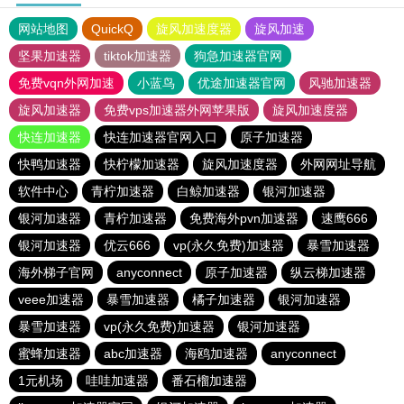
网站地图
QuickQ
旋风加速度器
旋风加速
坚果加速器
tiktok加速器
狗急加速器官网
免费vqn外网加速
小蓝鸟
优途加速器官网
风驰加速器
旋风加速器
免费vps加速器外网苹果版
旋风加速度器
快连加速器
快连加速器官网入口
原子加速器
快鸭加速器
快柠檬加速器
旋风加速度器
外网网址导航
软件中心
青柠加速器
白鲸加速器
银河加速器
银河加速器
青柠加速器
免费海外pvn加速器
速鹰666
银河加速器
优云666
vp(永久免费)加速器
暴雪加速器
海外梯子官网
anyconnect
原子加速器
纵云梯加速器
veee加速器
暴雪加速器
橘子加速器
银河加速器
暴雪加速器
vp(永久免费)加速器
银河加速器
蜜蜂加速器
abc加速器
海鸥加速器
anyconnect
1元机场
哇哇加速器
番石榴加速器