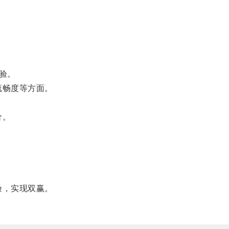
验。
流畅度等方面。
价。
验，实现双赢。