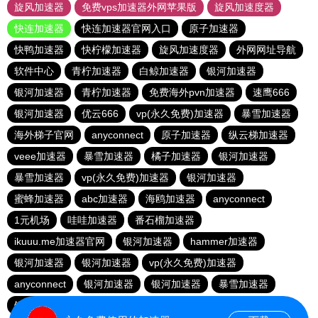
旋风加速器
免费vps加速器外网苹果版
旋风加速度器
快连加速器
快连加速器官网入口
原子加速器
快鸭加速器
快柠檬加速器
旋风加速度器
外网网址导航
软件中心
青柠加速器
白鲸加速器
银河加速器
银河加速器
青柠加速器
免费海外pvn加速器
速鹰666
银河加速器
优云666
vp(永久免费)加速器
暴雪加速器
海外梯子官网
anyconnect
原子加速器
纵云梯加速器
veee加速器
暴雪加速器
橘子加速器
银河加速器
暴雪加速器
vp(永久免费)加速器
银河加速器
蜜蜂加速器
abc加速器
海鸥加速器
anyconnect
1元机场
哇哇加速器
番石榴加速器
ikuuu.me加速器官网
银河加速器
hammer加速器
银河加速器
银河加速器
vp(永久免费)加速器
anyconnect
银河加速器
银河加速器
暴雪加速器
银河加速器
银河加速器