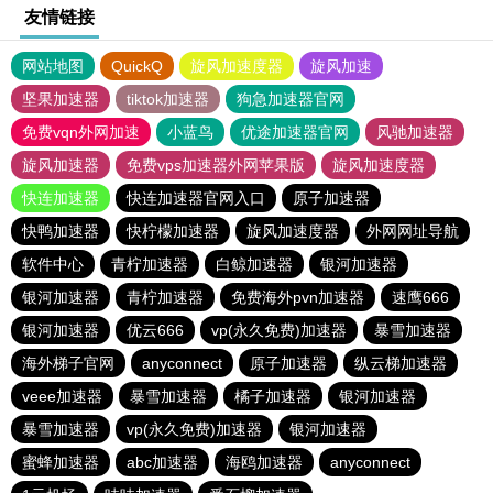
友情链接
网站地图
QuickQ
旋风加速度器
旋风加速
坚果加速器
tiktok加速器
狗急加速器官网
免费vqn外网加速
小蓝鸟
优途加速器官网
风驰加速器
旋风加速器
免费vps加速器外网苹果版
旋风加速度器
快连加速器
快连加速器官网入口
原子加速器
快鸭加速器
快柠檬加速器
旋风加速度器
外网网址导航
软件中心
青柠加速器
白鲸加速器
银河加速器
银河加速器
青柠加速器
免费海外pvn加速器
速鹰666
银河加速器
优云666
vp(永久免费)加速器
暴雪加速器
海外梯子官网
anyconnect
原子加速器
纵云梯加速器
veee加速器
暴雪加速器
橘子加速器
银河加速器
暴雪加速器
vp(永久免费)加速器
银河加速器
蜜蜂加速器
abc加速器
海鸥加速器
anyconnect