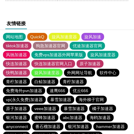
友情链接
网站地图
QuickQ
旋风加速度器
旋风加速
tiktok加速器
狗急加速器官网
优途加速器官网
风驰加速器
免费vps加速器外网苹果版
旋风加速度器
快连加速器
快连加速器官网入口
原子加速器
快鸭加速器
旋风加速度器
外网网址导航
软件中心
青柠加速器
白鲸加速器
青柠加速器
免费海外pvn加速器
速鹰666
优云666
vp(永久免费)加速器
暴雪加速器
海外梯子官网
原子加速器
veee加速器
暴雪加速器
橘子加速器
银河加速器
蜜蜂加速器
abc加速器
海鸥加速器
anyconnect
番石榴加速器
银河加速器
hammer加速器