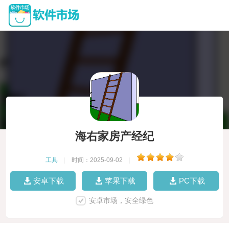
海右家房产经纪
工具
|
时间：2025-09-02
|
安卓下载
苹果下载
PC下载
安卓市场，安全绿色