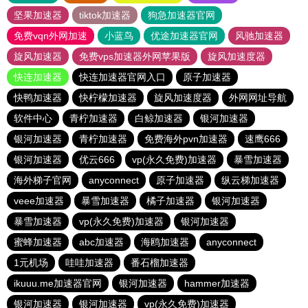
坚果加速器
tiktok加速器
狗急加速器官网
免费vqn外网加速
小蓝鸟
优途加速器官网
风驰加速器
旋风加速器
免费vps加速器外网苹果版
旋风加速度器
快连加速器
快连加速器官网入口
原子加速器
快鸭加速器
快柠檬加速器
旋风加速度器
外网网址导航
软件中心
青柠加速器
白鲸加速器
银河加速器
银河加速器
青柠加速器
免费海外pvn加速器
速鹰666
银河加速器
优云666
vp(永久免费)加速器
暴雪加速器
海外梯子官网
anyconnect
原子加速器
纵云梯加速器
veee加速器
暴雪加速器
橘子加速器
银河加速器
暴雪加速器
vp(永久免费)加速器
银河加速器
蜜蜂加速器
abc加速器
海鸥加速器
anyconnect
1元机场
哇哇加速器
番石榴加速器
ikuuu.me加速器官网
银河加速器
hammer加速器
银河加速器
银河加速器
vp(永久免费)加速器