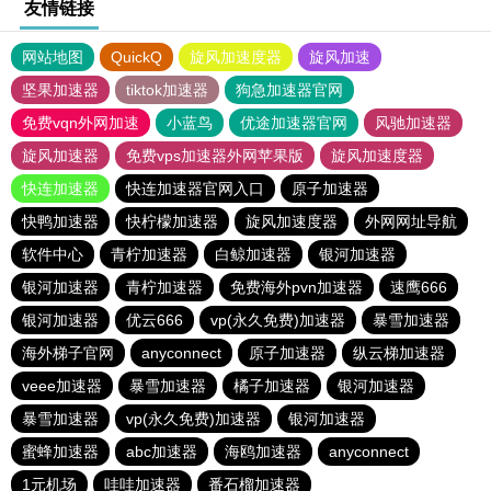
友情链接
网站地图
QuickQ
旋风加速度器
旋风加速
坚果加速器
tiktok加速器
狗急加速器官网
免费vqn外网加速
小蓝鸟
优途加速器官网
风驰加速器
旋风加速器
免费vps加速器外网苹果版
旋风加速度器
快连加速器
快连加速器官网入口
原子加速器
快鸭加速器
快柠檬加速器
旋风加速度器
外网网址导航
软件中心
青柠加速器
白鲸加速器
银河加速器
银河加速器
青柠加速器
免费海外pvn加速器
速鹰666
银河加速器
优云666
vp(永久免费)加速器
暴雪加速器
海外梯子官网
anyconnect
原子加速器
纵云梯加速器
veee加速器
暴雪加速器
橘子加速器
银河加速器
暴雪加速器
vp(永久免费)加速器
银河加速器
蜜蜂加速器
abc加速器
海鸥加速器
anyconnect
1元机场
哇哇加速器
番石榴加速器