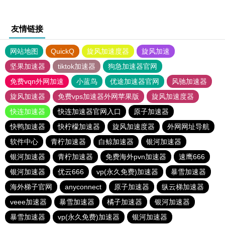
友情链接
网站地图
QuickQ
旋风加速度器
旋风加速
坚果加速器
tiktok加速器
狗急加速器官网
免费vqn外网加速
小蓝鸟
优途加速器官网
风驰加速器
旋风加速器
免费vps加速器外网苹果版
旋风加速度器
快连加速器
快连加速器官网入口
原子加速器
快鸭加速器
快柠檬加速器
旋风加速度器
外网网址导航
软件中心
青柠加速器
白鲸加速器
银河加速器
银河加速器
青柠加速器
免费海外pvn加速器
速鹰666
银河加速器
优云666
vp(永久免费)加速器
暴雪加速器
海外梯子官网
anyconnect
原子加速器
纵云梯加速器
veee加速器
暴雪加速器
橘子加速器
银河加速器
暴雪加速器
vp(永久免费)加速器
银河加速器