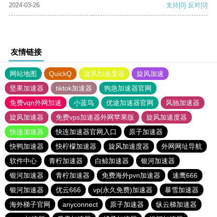
2024-03-26
支持
[0]
反对
[0]
友情链接
网站地图
QuickQ
旋风加速度器
旋风加速
坚果加速器
tiktok加速器
狗急加速器官网
免费vqn外网加速
小蓝鸟
优途加速器官网
风驰加速器
旋风加速器
免费vps加速器外网苹果版
旋风加速度器
快连加速器
快连加速器官网入口
原子加速器
快鸭加速器
快柠檬加速器
旋风加速度器
外网网址导航
软件中心
青柠加速器
白鲸加速器
银河加速器
银河加速器
青柠加速器
免费海外pvn加速器
速鹰666
银河加速器
优云666
vp(永久免费)加速器
暴雪加速器
海外梯子官网
anyconnect
原子加速器
纵云梯加速器