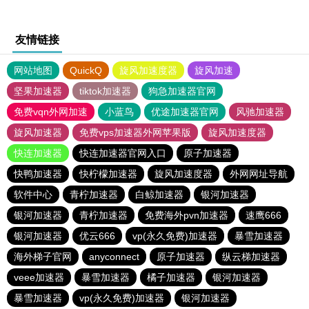
友情链接
网站地图
QuickQ
旋风加速度器
旋风加速
坚果加速器
tiktok加速器
狗急加速器官网
免费vqn外网加速
小蓝鸟
优途加速器官网
风驰加速器
旋风加速器
免费vps加速器外网苹果版
旋风加速度器
快连加速器
快连加速器官网入口
原子加速器
快鸭加速器
快柠檬加速器
旋风加速度器
外网网址导航
软件中心
青柠加速器
白鲸加速器
银河加速器
银河加速器
青柠加速器
免费海外pvn加速器
速鹰666
银河加速器
优云666
vp(永久免费)加速器
暴雪加速器
海外梯子官网
anyconnect
原子加速器
纵云梯加速器
veee加速器
暴雪加速器
橘子加速器
银河加速器
暴雪加速器
vp(永久免费)加速器
银河加速器