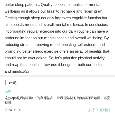
better sleep patterns. Quality sleep is essential for mental
wellbeing as it allows our brain to recharge and repair itself.
Getting enough sleep not only improves cognitive function but
also boosts mood and overall mental resilience. In conclusion,
incorporating regular exercise into our daily routine can have a
profound impact on our mental health and overall wellbeing. By
reducing stress, improving mood, boosting self-esteem, and
promoting better sleep, exercise offers an array of benefits that
should not be overlooked. So, let's prioritize physical activity
and reap the countless rewards it brings for both our bodies
and minds.#3#
评论
游客
这款app是我学习路上的良师益友，让我能够随时随地学习新知识，拓宽
视野。
2024-03-26
支持
[0]
反对
[0]