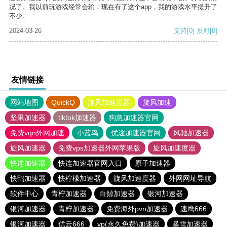
况了。我以前玩游戏经常会输，现在有了这个app，我的游戏水平提升了
不少。
2024-03-26
支持
[0]
反对
[0]
友情链接
网站地图
QuickQ
旋风加速度器
旋风加速
坚果加速器
tiktok加速器
狗急加速器官网
免费vqn外网加速
小蓝鸟
优途加速器官网
风驰加速器
旋风加速器
免费vps加速器外网苹果版
旋风加速度器
快连加速器
快连加速器官网入口
原子加速器
快鸭加速器
快柠檬加速器
旋风加速度器
外网网址导航
软件中心
青柠加速器
白鲸加速器
银河加速器
银河加速器
青柠加速器
免费海外pvn加速器
速鹰666
银河加速器
优云666
vp(永久免费)加速器
暴雪加速器