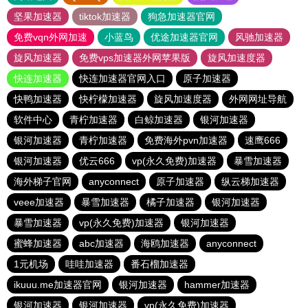
坚果加速器
tiktok加速器
狗急加速器官网
免费vqn外网加速
小蓝鸟
优途加速器官网
风驰加速器
旋风加速器
免费vps加速器外网苹果版
旋风加速度器
快连加速器
快连加速器官网入口
原子加速器
快鸭加速器
快柠檬加速器
旋风加速度器
外网网址导航
软件中心
青柠加速器
白鲸加速器
银河加速器
银河加速器
青柠加速器
免费海外pvn加速器
速鹰666
银河加速器
优云666
vp(永久免费)加速器
暴雪加速器
海外梯子官网
anyconnect
原子加速器
纵云梯加速器
veee加速器
暴雪加速器
橘子加速器
银河加速器
暴雪加速器
vp(永久免费)加速器
银河加速器
蜜蜂加速器
abc加速器
海鸥加速器
anyconnect
1元机场
哇哇加速器
番石榴加速器
ikuuu.me加速器官网
银河加速器
hammer加速器
银河加速器
银河加速器
vp(永久免费)加速器