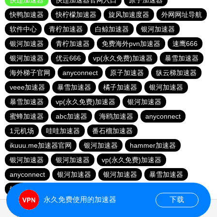
快连加速器
快连加速器官网入口
原子加速器
快鸭加速器
快柠檬加速器
旋风加速度器
外网网址导航
软件中心
青柠加速器
白鲸加速器
银河加速器
银河加速器
青柠加速器
免费海外pvn加速器
速鹰666
银河加速器
优云666
vp(永久免费)加速器
暴雪加速器
海外梯子官网
anyconnect
原子加速器
纵云梯加速器
veee加速器
暴雪加速器
橘子加速器
银河加速器
暴雪加速器
vp(永久免费)加速器
银河加速器
蜜蜂加速器
abc加速器
海鸥加速器
anyconnect
1元机场
哇哇加速器
番石榴加速器
ikuuu.me加速器官网
银河加速器
hammer加速器
银河加速器
银河加速器
vp(永久免费)加速器
anyconnect
银河加速器
银河加速器
暴雪加速器
银河加速器
银河加速器
永久免费使用的加速器
下载
2.142744s