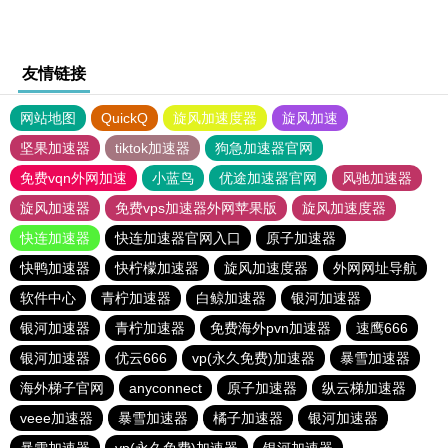
友情链接
网站地图
QuickQ
旋风加速度器
旋风加速
坚果加速器
tiktok加速器
狗急加速器官网
免费vqn外网加速
小蓝鸟
优途加速器官网
风驰加速器
旋风加速器
免费vps加速器外网苹果版
旋风加速度器
快连加速器
快连加速器官网入口
原子加速器
快鸭加速器
快柠檬加速器
旋风加速度器
外网网址导航
软件中心
青柠加速器
白鲸加速器
银河加速器
银河加速器
青柠加速器
免费海外pvn加速器
速鹰666
银河加速器
优云666
vp(永久免费)加速器
暴雪加速器
海外梯子官网
anyconnect
原子加速器
纵云梯加速器
veee加速器
暴雪加速器
橘子加速器
银河加速器