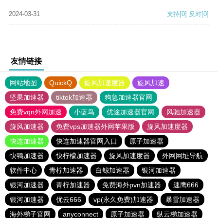
2024-03-31
支持
[0]
反对
[0]
友情链接
网站地图
QuickQ
旋风加速度器
旋风加速
坚果加速器
tiktok加速器
狗急加速器官网
免费vqn外网加速
小蓝鸟
优途加速器官网
风驰加速器
旋风加速器
免费vps加速器外网苹果版
旋风加速度器
快连加速器
快连加速器官网入口
原子加速器
快鸭加速器
快柠檬加速器
旋风加速度器
外网网址导航
软件中心
青柠加速器
白鲸加速器
银河加速器
银河加速器
青柠加速器
免费海外pvn加速器
速鹰666
银河加速器
优云666
vp(永久免费)加速器
暴雪加速器
海外梯子官网
anyconnect
原子加速器
纵云梯加速器