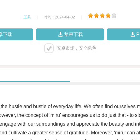
工具
|
时间：2024-04-02
|
卓下载
苹果下载
安卓市场，安全绿色
n the hustle and bustle of everyday life. We often find ourselves 
wever, the concept of 'miru' encourages us to do just that - to 
y engage with our surroundings and appreciate the beauty and int
nd cultivate a greater sense of gratitude. Moreover, 'miru' can