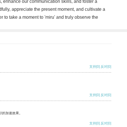
s, enhance our communication skills, and foster a
ndfully, appreciate the present moment, and cultivate a
r to take a moment to 'miru' and truly observe the
支持
[0]
反对
[0]
支持
[0]
反对
[0]
好的加速效果。
支持
[0]
反对
[0]