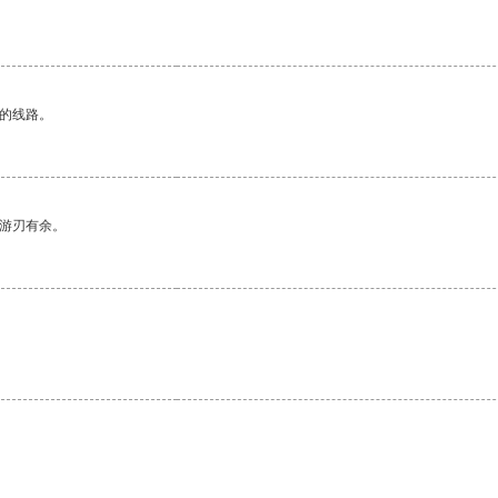
区的线路。
中游刃有余。
。