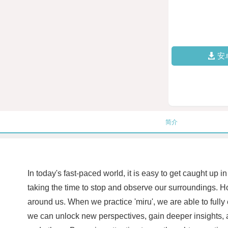
安
简介
In today's fast-paced world, it is easy to get caught up i
taking the time to stop and observe our surroundings. Ho
around us. When we practice 'miru', we are able to full
we can unlock new perspectives, gain deeper insights, a