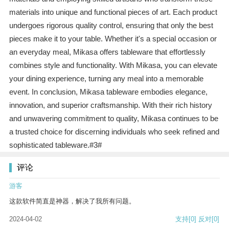
materials into unique and functional pieces of art. Each product
undergoes rigorous quality control, ensuring that only the best
pieces make it to your table. Whether it's a special occasion or
an everyday meal, Mikasa offers tableware that effortlessly
combines style and functionality. With Mikasa, you can elevate
your dining experience, turning any meal into a memorable
event. In conclusion, Mikasa tableware embodies elegance,
innovation, and superior craftsmanship. With their rich history
and unwavering commitment to quality, Mikasa continues to be
a trusted choice for discerning individuals who seek refined and
sophisticated tableware.#3#
评论
游客
这款软件简直是神器，解决了我所有问题。
2024-04-02
支持
[0]
反对
[0]