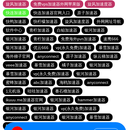
旋风加速器
免费vps加速器外网苹果版
旋风加速度器
快连加速器
快连加速器官网入口
原子加速器
快鸭加速器
快柠檬加速器
旋风加速度器
外网网址导航
软件中心
青柠加速器
白鲸加速器
银河加速器
银河加速器
青柠加速器
免费海外pvn加速器
速鹰666
银河加速器
优云666
vp(永久免费)加速器
暴雪加速器
海外梯子官网
anyconnect
原子加速器
纵云梯加速器
veee加速器
暴雪加速器
橘子加速器
银河加速器
暴雪加速器
vp(永久免费)加速器
银河加速器
蜜蜂加速器
abc加速器
海鸥加速器
anyconnect
1元机场
哇哇加速器
番石榴加速器
ikuuu.me加速器官网
银河加速器
hammer加速器
银河加速器
银河加速器
vp(永久免费)加速器
anyconnect
银河加速器
银河加速器
暴雪加速器
银河加速器
银河加速器