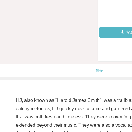
安
简介
HJ, also known as "Harold James Smith", was a trailblazi
catchy melodies, HJ quickly rose to fame and garnered
that was both fresh and timeless. They were known for p
extended beyond their music. They were also a vocal adv