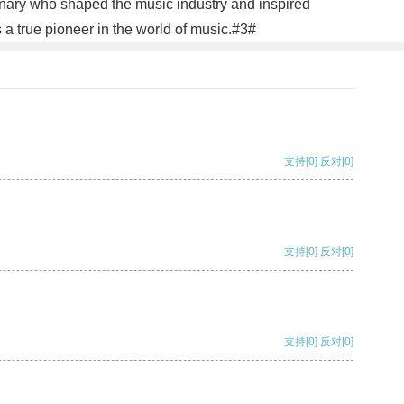
onary who shaped the music industry and inspired
as a true pioneer in the world of music.#3#
支持
[0]
反对
[0]
支持
[0]
反对
[0]
支持
[0]
反对
[0]