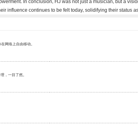
owerment. In conclusion, HJ was not just a musician, but a visi
ir influence continues to be felt today, solidifying their status 
你在网络上自由移动。
合理，一目了然。