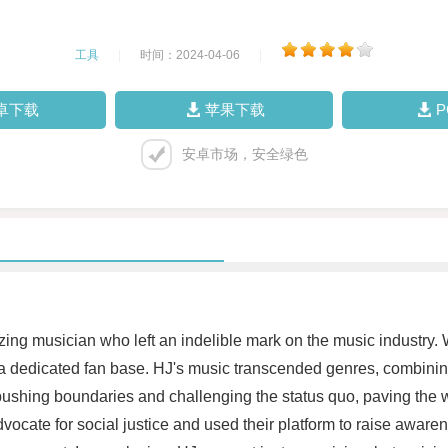
工具
|
时间：2024-04-06
|
卓下载
苹果下载
安卓市场，安全绿色
ng musician who left an indelible mark on the music industry. Wi
 a dedicated fan base. HJ's music transcended genres, combinin
ushing boundaries and challenging the status quo, paving the way
ocate for social justice and used their platform to raise awaren