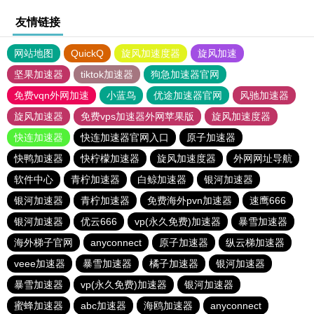
友情链接
网站地图
QuickQ
旋风加速度器
旋风加速
坚果加速器
tiktok加速器
狗急加速器官网
免费vqn外网加速
小蓝鸟
优途加速器官网
风驰加速器
旋风加速器
免费vps加速器外网苹果版
旋风加速度器
快连加速器
快连加速器官网入口
原子加速器
快鸭加速器
快柠檬加速器
旋风加速度器
外网网址导航
软件中心
青柠加速器
白鲸加速器
银河加速器
银河加速器
青柠加速器
免费海外pvn加速器
速鹰666
银河加速器
优云666
vp(永久免费)加速器
暴雪加速器
海外梯子官网
anyconnect
原子加速器
纵云梯加速器
veee加速器
暴雪加速器
橘子加速器
银河加速器
暴雪加速器
vp(永久免费)加速器
银河加速器
蜜蜂加速器
abc加速器
海鸥加速器
anyconnect