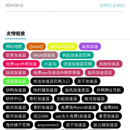
2024-04-11
支持
[0]
反对
[0]
友情链接
网站地图
QuickQ
旋风加速度器
旋风加速
坚果加速器
tiktok加速器
狗急加速器官网
免费vqn外网加速
小蓝鸟
优途加速器官网
风驰加速器
旋风加速器
免费vps加速器外网苹果版
旋风加速度器
快连加速器
快连加速器官网入口
原子加速器
快鸭加速器
快柠檬加速器
旋风加速度器
外网网址导航
软件中心
青柠加速器
白鲸加速器
银河加速器
银河加速器
青柠加速器
免费海外pvn加速器
速鹰666
银河加速器
优云666
vp(永久免费)加速器
暴雪加速器
海外梯子官网
anyconnect
原子加速器
纵云梯加速器