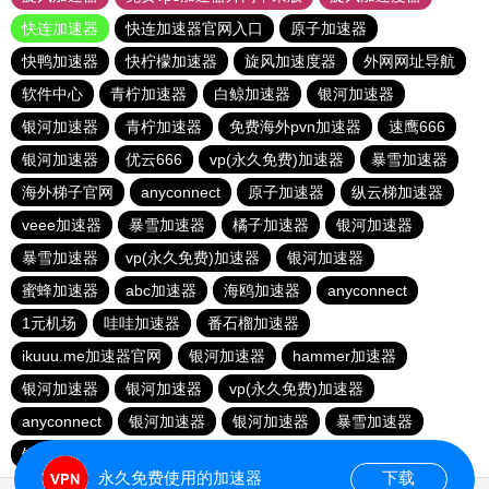
快连加速器
快连加速器官网入口
原子加速器
快鸭加速器
快柠檬加速器
旋风加速度器
外网网址导航
软件中心
青柠加速器
白鲸加速器
银河加速器
银河加速器
青柠加速器
免费海外pvn加速器
速鹰666
银河加速器
优云666
vp(永久免费)加速器
暴雪加速器
海外梯子官网
anyconnect
原子加速器
纵云梯加速器
veee加速器
暴雪加速器
橘子加速器
银河加速器
暴雪加速器
vp(永久免费)加速器
银河加速器
蜜蜂加速器
abc加速器
海鸥加速器
anyconnect
1元机场
哇哇加速器
番石榴加速器
ikuuu.me加速器官网
银河加速器
hammer加速器
银河加速器
银河加速器
vp(永久免费)加速器
anyconnect
银河加速器
银河加速器
暴雪加速器
银河加速器
银河加速器
永久免费使用的加速器
下载