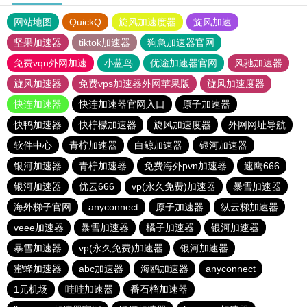
网站地图
QuickQ
旋风加速度器
旋风加速
坚果加速器
tiktok加速器
狗急加速器官网
免费vqn外网加速
小蓝鸟
优途加速器官网
风驰加速器
旋风加速器
免费vps加速器外网苹果版
旋风加速度器
快连加速器
快连加速器官网入口
原子加速器
快鸭加速器
快柠檬加速器
旋风加速度器
外网网址导航
软件中心
青柠加速器
白鲸加速器
银河加速器
银河加速器
青柠加速器
免费海外pvn加速器
速鹰666
银河加速器
优云666
vp(永久免费)加速器
暴雪加速器
海外梯子官网
anyconnect
原子加速器
纵云梯加速器
veee加速器
暴雪加速器
橘子加速器
银河加速器
暴雪加速器
vp(永久免费)加速器
银河加速器
蜜蜂加速器
abc加速器
海鸥加速器
anyconnect
1元机场
哇哇加速器
番石榴加速器