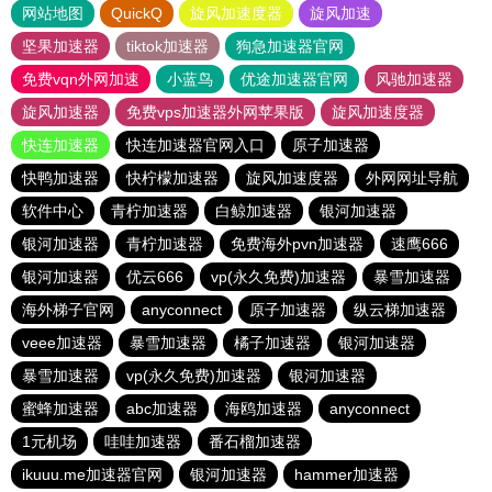
网站地图
QuickQ
旋风加速度器
旋风加速
坚果加速器
tiktok加速器
狗急加速器官网
免费vqn外网加速
小蓝鸟
优途加速器官网
风驰加速器
旋风加速器
免费vps加速器外网苹果版
旋风加速度器
快连加速器
快连加速器官网入口
原子加速器
快鸭加速器
快柠檬加速器
旋风加速度器
外网网址导航
软件中心
青柠加速器
白鲸加速器
银河加速器
银河加速器
青柠加速器
免费海外pvn加速器
速鹰666
银河加速器
优云666
vp(永久免费)加速器
暴雪加速器
海外梯子官网
anyconnect
原子加速器
纵云梯加速器
veee加速器
暴雪加速器
橘子加速器
银河加速器
暴雪加速器
vp(永久免费)加速器
银河加速器
蜜蜂加速器
abc加速器
海鸥加速器
anyconnect
1元机场
哇哇加速器
番石榴加速器
ikuuu.me加速器官网
银河加速器
hammer加速器