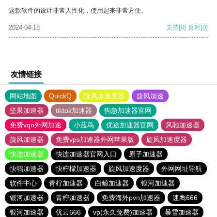
这款软件的设计非常人性化，使用起来非常方便。
2024-04-18
支持
[0]
反对
[0]
友情链接
网站地图
QuickQ
旋风加速度器
旋风加速
坚果加速器
tiktok加速器
狗急加速器官网
免费vqn外网加速
小蓝鸟
优途加速器官网
风驰加速器
旋风加速器
免费vps加速器外网苹果版
旋风加速度器
快连加速器
快连加速器官网入口
原子加速器
快鸭加速器
快柠檬加速器
旋风加速度器
外网网址导航
软件中心
青柠加速器
白鲸加速器
银河加速器
银河加速器
青柠加速器
免费海外pvn加速器
速鹰666
银河加速器
优云666
vp(永久免费)加速器
暴雪加速器