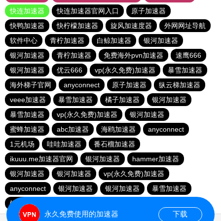
快连加速器
快连加速器官网入口
原子加速器
快鸭加速器
快柠檬加速器
旋风加速度器
外网网址导航
软件中心
青柠加速器
白鲸加速器
银河加速器
银河加速器
青柠加速器
免费海外pvn加速器
速鹰666
银河加速器
优云666
vp(永久免费)加速器
暴雪加速器
海外梯子官网
anyconnect
原子加速器
纵云梯加速器
veee加速器
暴雪加速器
橘子加速器
银河加速器
暴雪加速器
vp(永久免费)加速器
银河加速器
蜜蜂加速器
abc加速器
海鸥加速器
anyconnect
1元机场
哇哇加速器
番石榴加速器
ikuuu.me加速器官网
银河加速器
hammer加速器
银河加速器
银河加速器
vp(永久免费)加速器
anyconnect
银河加速器
银河加速器
暴雪加速器
银河加速器
银河加速器
永久免费使用的加速器
下载