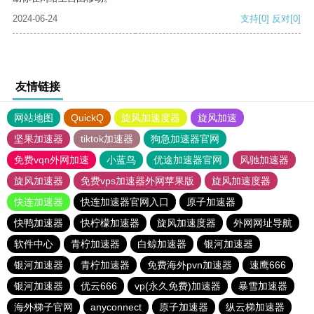
2024-06-24
支持
[0]
反对
[0]
友情链接
网站地图
QuickQ
旋风加速度器
旋风加速
坚果加速器
tiktok加速器
狗急加速器官网
免费vqn外网加速
小蓝鸟
优途加速器官网
风驰加速器
旋风加速器
免费vps加速器外网苹果版
旋风加速度器
快连加速器
快连加速器官网入口
原子加速器
快鸭加速器
快柠檬加速器
旋风加速度器
外网网址导航
软件中心
青柠加速器
白鲸加速器
银河加速器
银河加速器
青柠加速器
免费海外pvn加速器
速鹰666
银河加速器
优云666
vp(永久免费)加速器
暴雪加速器
海外梯子官网
anyconnect
原子加速器
纵云梯加速器