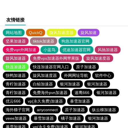
友情链接
网站地图
QuickQ
旋风加速度器
旋风加速
坚果加速器
tiktok加速器
狗急加速器官网
免费vqn外网加速
小蓝鸟
优途加速器官网
风驰加速器
旋风加速器
免费vps加速器外网苹果版
旋风加速度器
快连加速器
快连加速器官网入口
原子加速器
快鸭加速器
旋风加速度器
外网网址导航
软件中心
青柠加速器
白鲸加速器
银河加速器
银河加速器
青柠加速器
免费海外pvn加速器
速鹰666
银河加速器
优云666
vp(永久免费)加速器
暴雪加速器
海外梯子官网
anyconnect
原子加速器
纵云梯加速器
veee加速器
暴雪加速器
橘子加速器
银河加速器
暴雪加速器
vp(永久免费)加速器
银河加速器