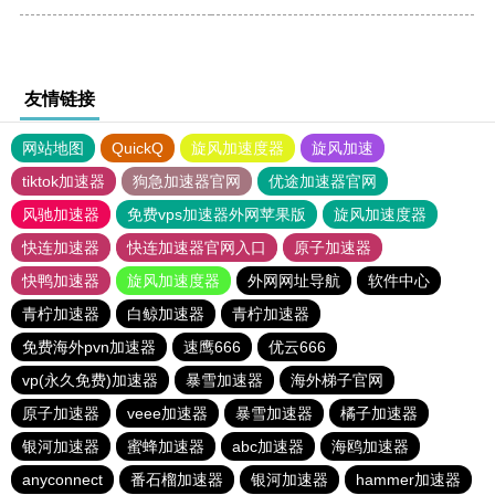
友情链接
网站地图
QuickQ
旋风加速度器
旋风加速
tiktok加速器
狗急加速器官网
优途加速器官网
风驰加速器
免费vps加速器外网苹果版
旋风加速度器
快连加速器
快连加速器官网入口
原子加速器
快鸭加速器
旋风加速度器
外网网址导航
软件中心
青柠加速器
白鲸加速器
青柠加速器
免费海外pvn加速器
速鹰666
优云666
vp(永久免费)加速器
暴雪加速器
海外梯子官网
原子加速器
veee加速器
暴雪加速器
橘子加速器
银河加速器
蜜蜂加速器
abc加速器
海鸥加速器
anyconnect
番石榴加速器
银河加速器
hammer加速器