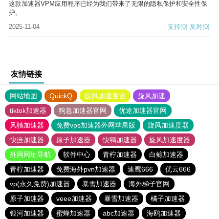
这款加速器VPM应用程序已经为我们带来了无限的隐私保护和安全性保
护。
2025-11-04
支持
[0]
反对
[0]
友情链接
网站地图
QuickQ
旋风加速度器
旋风加速
tiktok加速器
狗急加速器官网
优途加速器官网
风驰加速器
免费vps加速器外网苹果版
旋风加速度器
快连加速器
原子加速器
快鸭加速器
旋风加速度器
外网网址导航
软件中心
青柠加速器
白鲸加速器
青柠加速器
免费海外pvn加速器
速鹰666
优云666
vp(永久免费)加速器
暴雪加速器
海外梯子官网
原子加速器
veee加速器
暴雪加速器
橘子加速器
银河加速器
蜜蜂加速器
abc加速器
海鸥加速器